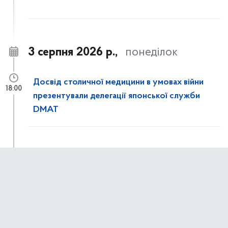
3 серпня 2026 р.,
понеділок
Досвід столичної медицини в умовах війни
18:00
презентували делегації японської служби
DMAT
Заклади первинної медичної допомоги
15:00
мають до 1 вересня виконати нові вимоги
щодо супроводу пацієнтів із туберкульозом