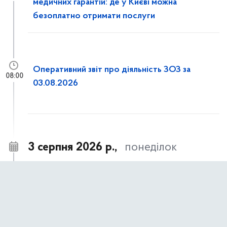
медичних гарантій: де у Києві можна
безоплатно отримати послуги
Оперативний звіт про діяльність ЗОЗ за
08:00
03.08.2026
3 серпня 2026 р.,
понеділок
Досвід столичної медицини в умовах війни
18:00
презентували делегації японської служби
DMAT